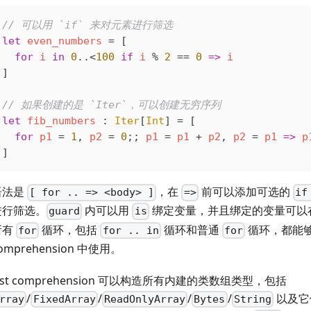
// 可以用 `if` 来对元素进行筛选
let
 even_numbers
 =
 [
  for
 i
 in
 0
..
<
100
 if
 i
 % 
2
 ==
 0
 =>
 i
]
// 如果创建的是 `Iter`，可以创建无穷序列
let
 fib_numbers
 : 
Iter
[
Int
] 
=
 [
  for
 p1
 =
 1
, 
p2
 =
 0
;; 
p1
 =
 p1
 + 
p2
, 
p2
 =
 p1
 =>
 p
]
语法是
，在
前可以添加可选的
[ for .. => <body> ]
=>
if
进行筛选。
内可以用
绑定变量，并且绑定的变量可以
guard
is
所有
循环，包括
循环和普通
循环，都能够在 
for
for .. in
for
omprehension 中使用。
ist comprehension 可以构造所有内建的类数组类型，包括
/
/
/
/
以及它们
rray
FixedArray
ReadOnlyArray
Bytes
String