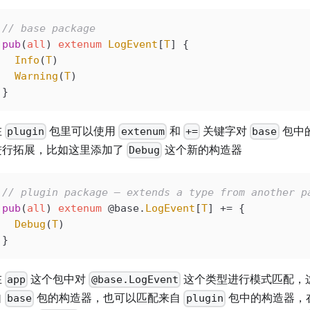
// base package
pub
(
all
) 
extenum
 LogEvent
[
T
] {
  Info
(
T
)
  Warning
(
T
)
}
在
包里可以使用
和
关键字对
包中
plugin
extenum
+=
base
进行拓展，比如这里添加了
这个新的构造器
Debug
// plugin package — extends a type from another p
pub
(
all
) 
extenum
 @base
.
LogEvent
[
T
] +
=
 {
  Debug
(
T
)
}
在
这个包中对
这个类型进行模式匹配，
app
@base.LogEvent
自
包的构造器，也可以匹配来自
包中的构造器，
base
plugin