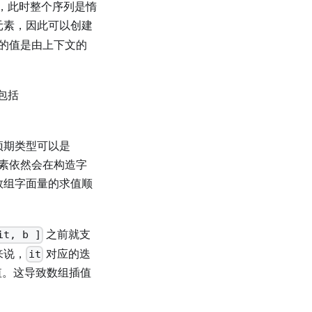
，此时整个序列是惰
元素，因此可以创建
种类型的值是由上下文的
，包括
预期类型可以是
素依然会在构造字
数组字面量的求值顺
之前就支
it, b ]
来说，
对应的迭
it
值。这导致数组插值