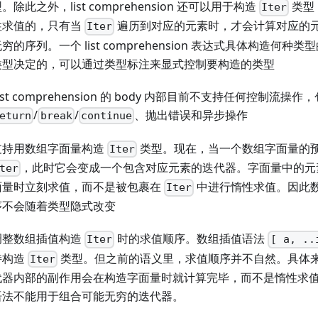
。除此之外，list comprehension 还可以用于构造
类型
Iter
性求值的，只有当
遍历到对应的元素时，才会计算对应的
Iter
穷的序列。一个 list comprehension 表达式具体构造何
类型决定的，可以通过类型标注来显式控制要构造的类型
ist comprehension 的 body 内部目前不支持任何控制流操作
/
/
、抛出错误和异步操作
eturn
break
continue
支持用数组字面量构造
类型。现在，当一个数组字面量的
Iter
，此时它会变成一个包含对应元素的迭代器。字面量中的元
ter
面量时立刻求值，而不是被包裹在
中进行惰性求值。因此
Iter
序不会随着类型隐式改变
调整数组插值构造
时的求值顺序。数组插值语法
Iter
[ a, ..
持构造
类型。但之前的语义里，求值顺序并不自然。具体
Iter
代器内部的副作用会在构造字面量时就计算完毕，而不是惰性求
语法不能用于组合可能无穷的迭代器。