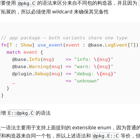
需要使用
的语法来区分来自不同包的构造器，并且因为
@pkg.C
拓展的，所以必须使用 wildcard 来确保其完备性
// app package — both variants share one type
fn
[
T
 : 
Show
] 
use_event
(
event
 : 
@base
.
LogEvent
[
T
])
  match
 event
 {
    @base
.
Info
(
msg
)    
=>
 "info: 
\{
msg
}
"
    @base
.
Warning
(
msg
) 
=>
 "warn: 
\{
msg
}
"
    @plugin
.
Debug
(
msg
) 
=>
 "debug: 
\{
msg
}
"
    _
                  =>
 "unknown"
  }
}
新增
的语法
E::@pkg.C
一语法主要用于支持上面提到的 extensible enum，因为普通的
型和构造器来自同一个包，所以上述语法和
等价，
@pkg.E::C