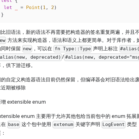
test
 {
 let
 _
 =
 Point
(
1
, 
2
)
}
相比旧语法，新的语法不再需要把构造器的签名重复两遍，并且
方法来实现构造器，语法和语义上都更简单。对于库作者，
ew
的同时保留
，可以在
声明上标注
new
fn Type::Type
#alias
/
alias(new, deprecated)
#alias(new, deprecated="ms
弃，供下游迁移。
旧的自定义构造器语法目前仍然保留，但编译器会对旧语法给出
在近期被移除
增 extensible enum
xtensible enum 主要用于允许其他包给当前包中的 enum 
里在
这个包中使用
关键字声明
类型
base
extenum
LogEvent
展：