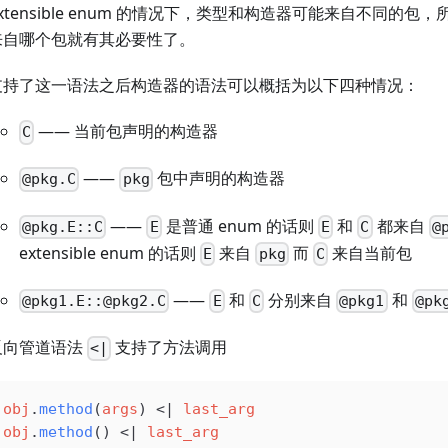
extensible enum 的情况下，类型和构造器可能来自不同的
来自哪个包就有其必要性了。
支持了这一语法之后构造器的语法可以概括为以下四种情况：
—— 当前包声明的构造器
C
——
包中声明的构造器
@pkg.C
pkg
——
是普通 enum 的话则
和
都来自
@pkg.E::C
E
E
C
@
extensible enum 的话则
来自
而
来自当前包
E
pkg
C
——
和
分别来自
和
@pkg1.E::@pkg2.C
E
C
@pkg1
@pk
反向管道语法
支持了方法调用
<|
obj
.
method
(
args
) 
<|
 last_arg
obj
.
method
() 
<|
 last_arg