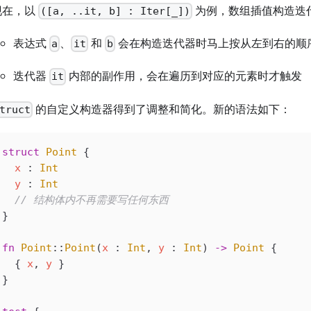
现在，以
为例，数组插值构造迭
([a, ..it, b] : Iter[_])
表达式
、
和
会在构造迭代器时马上按从左到右的顺
a
it
b
迭代器
内部的副作用，会在遍历到对应的元素时才触发
it
的自定义构造器得到了调整和简化。新的语法如下：
truct
struct
 Point
 {
  x
 : 
Int
  y
 : 
Int
  // 结构体内不再需要写任何东西
}
fn
 Point
::
Point
(
x
 : 
Int
, 
y
 : 
Int
) 
->
 Point
 {
  { 
x
, 
y
 }
}