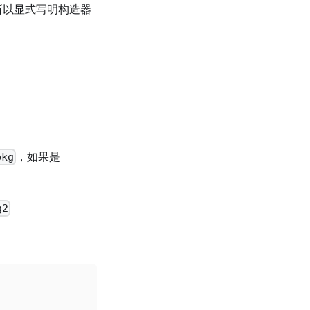
包，所以显式写明构造器
，如果是
pkg
g2