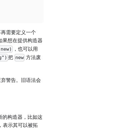
不再需要定义一个
如果想在提供构造器
，也可以用
(new)
把
方法废
g")
new
废弃警告。旧语法会
拓展新的构造器，比如这
，表示其可以被拓